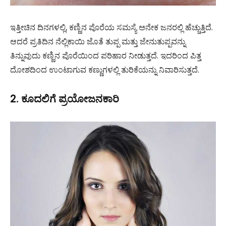
ಇತ್ತೀಚಿನ ದಿನಗಳಲ್ಲಿ, ಕಣ್ಣಿನ ಪೊರೆಯ ಸಮಸ್ಯೆ ಅನೇಕ ಜನರಲ್ಲಿ ಹೆಚ್ಚುತ್ತಿದೆ.
ಆದರೆ ಪ್ರತಿದಿನ ನೆಲ್ಲಿಕಾಯಿ ಜೊತೆ ತುಪ್ಪ ಮತ್ತು ಜೇನುತುಪ್ಪವನ್ನು
ತಿನ್ನುವುದು ಕಣ್ಣಿನ ಪೊರೆಯಿಂದ ಪರಿಹಾರ ನೀಡುತ್ತದೆ. ಇದರಿಂದ ಪಿತ್ತ
ದೋಶದಿಂದ ಉಂಟಾಗುವ ಕಣ್ಣುಗಳಲ್ಲಿ ತುರಿಕೆಯನ್ನು ನಿವಾರಿಸುತ್ತದೆ.
2. ಕೂದಲಿಗೆ ಪ್ರಯೋಜನಕಾರಿ