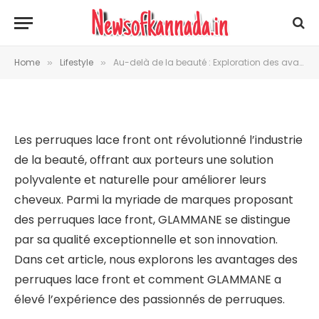
perruques lace front avec
GLAMMANE
Home
Lifestyle
Au-delà de la beauté : Exploration des avantages des perruques lace front avec GLAMMANE
»
»
By
julia
March 18, 2024
LIFESTYLE
Les perruques lace front ont révolutionné l’industrie
de la beauté, offrant aux porteurs une solution
polyvalente et naturelle pour améliorer leurs
cheveux. Parmi la myriade de marques proposant
des perruques lace front, GLAMMANE se distingue
par sa qualité exceptionnelle et son innovation.
Dans cet article, nous explorons les avantages des
perruques lace front et comment GLAMMANE a
élevé l’expérience des passionnés de perruques.