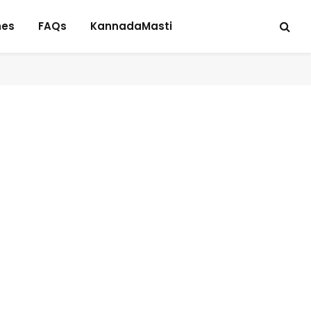
hes
FAQs
KannadaMasti