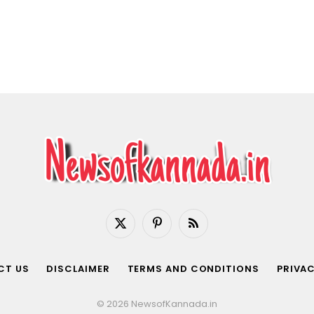
X
Pinterest
RSS
(Twitter)
CT US
DISCLAIMER
TERMS AND CONDITIONS
PRIVAC
© 2026 NewsofKannada.in